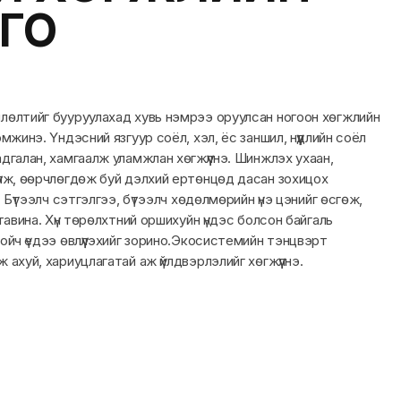
ГО
лөлтийг бууруулахад хувь нэмрээ оруулсан ногоон хөгжлийн
мжинэ. Үндэсний язгуур соёл, хэл, ёс заншил, нүүдлийн соёл
дгалан, хамгаалж уламжлан хөгжүүлнэ. Шинжлэх ухаан,
үлж, өөрчлөгдөж буй дэлхий ертөнцөд дасан зохицох
. Бүтээлч сэтгэлгээ, бүтээлч хөдөлмөрийн үнэ цэнийг өсгөж,
 тавина. Хүн төрөлхтний оршихуйн үндэс болсон байгаль
ойч үедээ өвлүүлэхийг зорино.Экосистемийн тэнцвэрт
 ахуй, хариуцлагатай аж үйлдвэрлэлийг хөгжүүлнэ.