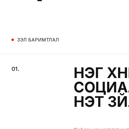
ҮЗЭЛ БАРИМТЛАЛ
НЭГ ХҮ
0
1
.
СОЦИА
ҮНЭТ ЗҮ