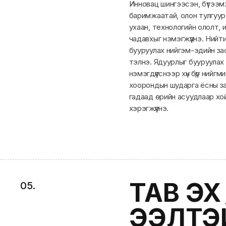
Инновац шингээсэн, бүтээм
баримжаатай, олон тулгуур
ухаан, технологийн ололт, 
чадавхыг нэмэгжүүлнэ. Нийт
бууруулах нийгэм-эдийн за
тэлнэ. Ядуурлыг бууруулах
нэмэгдүүлснээр хүн бүр ний
хоорондын шударга ёсны зар
гадаад өрийн асуудлаар хой
хэрэгжүүлнэ.
ТАВ Э
0
5
.
ЭЭЛТЭ