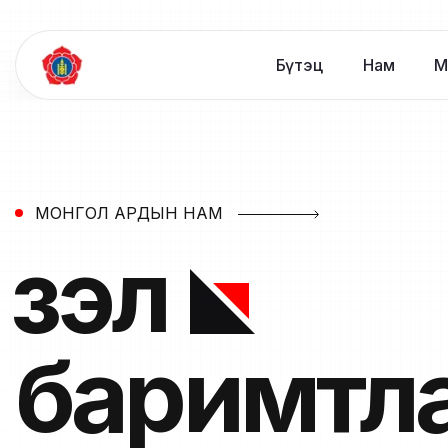
Бүтэц
Нам
М
МОНГОЛ АРДЫН НАМ
Үзэл
баримтл