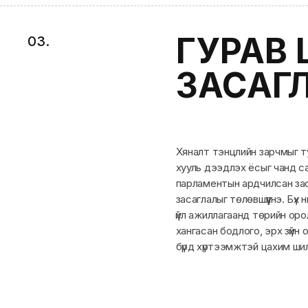
ГУРАВ
0
3
.
ЗАСАГ
Хяналт тэнцлийн зарчмыг т
хууль дээдлэх ёсыг чанд са
парламентын ардчилсан заса
засаглалыг төлөвшүүлнэ. Бүх
үйл ажиллагаанд төрийн ор
хангасан бодлого, эрх зүйн 
бүрд хүртээмжтэй цахим ши