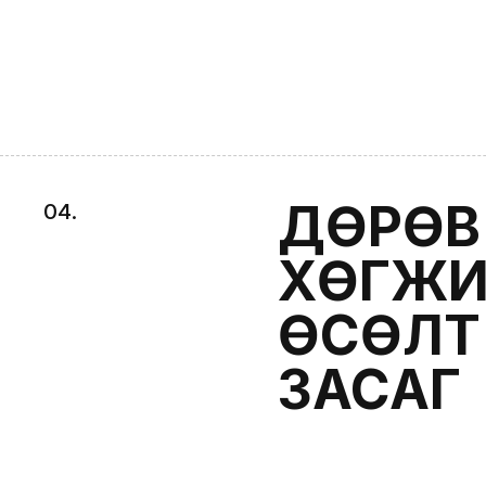
ДӨРӨВ
0
4
.
ХӨГЖИ
ӨСӨЛТ
ЗАСАГ