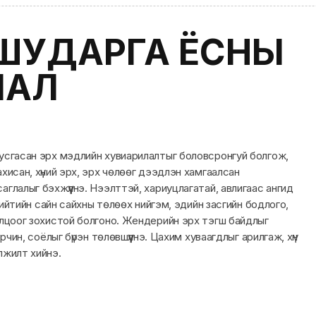
 ШУДАРГА ЁСНЫ
ЛАЛ
усгасан эрх мэдлийн хувиарилалтыг боловсронгуй болгож,
хисан, хүний эрх, эрх чөлөөг дээдлэн хамгаалсан
глалыг бэхжүүлнэ. Нээлттэй, хариуцлагатай, авлигаас ангид
 нийтийн сайн сайхны төлөөх нийгэм, эдийн засгийн бодлого,
олцоог зохистой болгоно. Жендерийн эрх тэгш байдлыг
орчин, соёлыг бүрэн төлөвшүүлнэ. Цахим хуваагдлыг арилгаж, хүн
лжилт хийнэ.