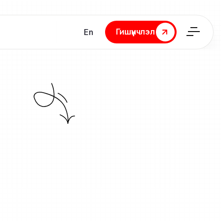
Гишүүнчлэл
En
Гишүүнчлэл