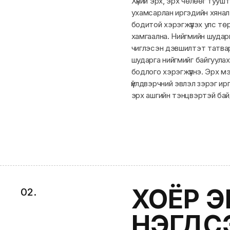
Хүний эрх, эрх чөлөөг туушт
ухамсарлан иргэдийн хяналт,
бодитой хэрэгжүүлэх улс төр
хамгаална. Нийгмийн шударг
чиглэсэн дэвшилтэт татвар
шударга нийгмийг байгуулахы
бодлого хэрэгжүүлнэ. Эрх мэ
үйлдвэрчний эвлэл зэрэг ир
эрх ашгийн тэнцвэртэй байд
ХОЁР Э
0
2
.
НЭГДС