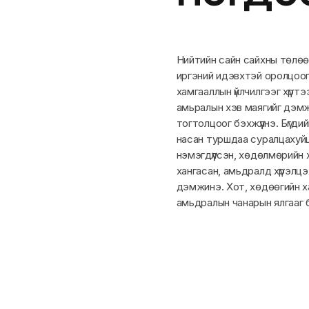
Нийтийн сайн сайхны төлөө
иргэний идэвхтэй оролцоог 
хамгааллын үйлчилгээг хүртээ
амьралын хэв маягийг дэмж
тогтолцоог бэхжүүлнэ. Бүгд
насан туршдаа суралцахуйц
нэмэгдүүлсэн, хөдөлмөрийн
хангасан, амьдралд хүрэлцэ
дэмжинэ. Хот, хөдөөгийн х
амьдралын чанарын ялгааг 