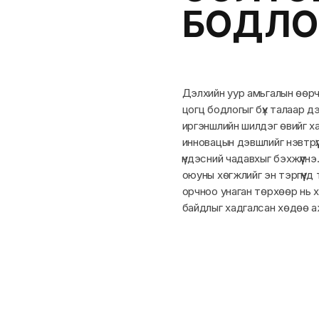
БОДЛО
Дэлхийн уур амьгалын өөрч
цогц бодлогыг бүх талаар дэ
иргэншлийн шилдэг өвийг ха
инновацын дэвшлийг нэвтрү
үндэсний чадавхыг бэхжүүлнэ
оюуны хөгжлийг эн тэргүүнд
орчноо унаган төрхөөр нь х
байдлыг хадгалсан хөдөө аж