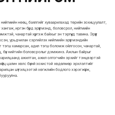
 нийгмийн нөөц, баялгийг хуваарилахад төрийн зохицуулалт,
хангаж, иргэн бүрд эрүүл мэнд, боловсрол, нийгмийн
мжтэй, чанартай хүргэж байхыг эн тэргүүнд тавина. Эрүүл
сэн, урьдчилан сэргийлэх нийгмийн эрүүл мэндийн
ийг тэгш хамарсан, адил тэгш боломж ойлгосон, чанартай,
, бүх нийтийн боловсролыг дэмжинэ. Ажлын байрыг
 харилцаанд ажилтан, ажил олгогчийн эрхийг тэнцвэртэй
хүйц цалин хөлс бүхий зохистой хөдөлмөр эрхлэлтийг
арилцан шүтэлцээтэй хөгжлийн бодлого хэрэгжүүлж,
бууруулна.