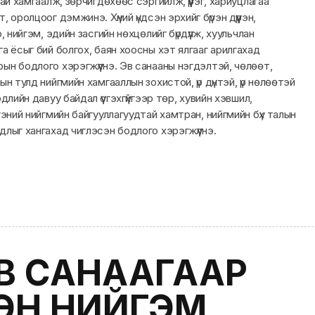
ай хамгаалж, зөрчигдөхөөс сэргийлж, үүрэг, хариуцлагаа
 оролцоог дэмжинэ. Хүний үндсэн эрхийг бүрэн дүүрэн,
, нийгэм, эдийн засгийн нөхцөлийг бүрдүүлж, хуульчлан
а ёсыг бий болгох, баян хоосны хэт ялгааг арилгахад
ын бодлого хэрэгжүүлнэ. Эв санааны нэгдэлтэй, чөлөөт,
н тулд нийгмийн хамгааллын зохистой, үр дүнтэй, үр нөлөөтэй
длийн давуу байдал үүсгэхгүйгээр төр, хувийн хэвшил,
гэний нийгмийн байгууллагуудтай хамтран, нийгмийн бүх талын
лыг хангахад чиглэсэн бодлого хэрэгжүүлнэ.
В САНААГААР
ЭН НИЙГЭМ