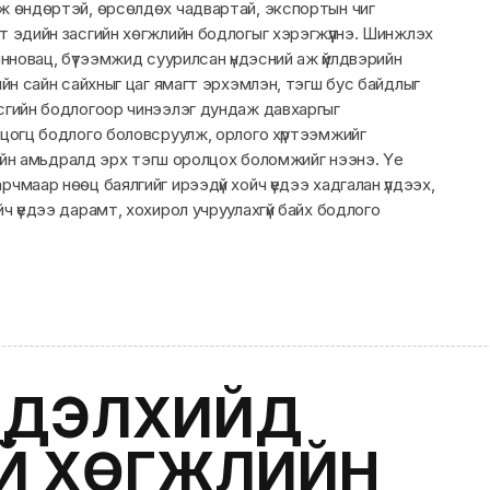
ж өндөртэй, өрсөлдөх чадвартай, экспортын чиг
т эдийн засгийн хөгжлийн бодлогыг хэрэгжүүлнэ. Шинжлэх
инновац, бүтээмжид суурилсан үндэсний аж үйлдвэрийн
ийн сайн сайхныг цаг ямагт эрхэмлэн, тэгш бус байдлыг
сгийн бодлогоор чинээлэг дундаж давхаргыг
 цогц бодлого боловсруулж, орлого хүртээмжийг
гмийн амьдралд эрх тэгш оролцох боломжийг нээнэ. Үе
чмаар нөөц баялгийг ирээдүй хойч үедээ хадгалан үлдээх,
ч үедээ дарамт, хохирол учруулахгүй байх бодлого
Х ДЭЛХИЙД
Й ХӨГЖЛИЙН