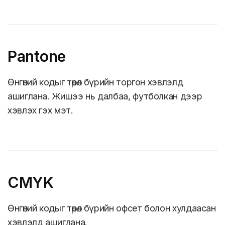
Pantone
Өнгөний кодыг төрөл бүрийн торгон хэвлэлд
ашиглана. Жишээ нь далбаа, футболкан дээр
хэвлэх гэх мэт.
CMYK
Өнгөний кодыг төрөл бүрийн офсет болон хулдаасан
хэвлэлд ашиглана.