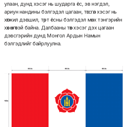
улаан, дунд хэсэг нь шударга ёс, эв нэгдэл,
ариун нандины бэлгэдэл цагаан, төгсгөл хэсэг нь
хөгжил дэвшил, төрт ёсны бэлгэдэл мөнх тэнгэрийн
хөх өнгөтэй байна. Далбааны төв хэсэг дэх цагаан
дэвсгэрийн дунд Монгол Ардын Намын
бэлгэдлийг байрлуулна.