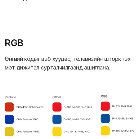
RGB
Өнгөний кодыг вэб хуудас, телевизийн шторк гэх
мэт дижитал сурталчилгаанд ашиглана.