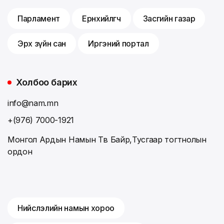
Парламент
Ерөнхийлөгч
Засгийн газар
Эрх зүйн сан
Иргэний портал
Холбоо барих
info@nam.mn
+(976) 7000-1921
Монгол Ардын Намын Төв Байр,Тусгаар тогтнолын
ордон
Нийслэлийн намын хороо