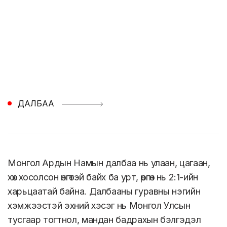
ДАЛБАА
Монгол Ардын Намын далбаа нь улаан, цагаан,
хөх хосолсон өнгөтэй байх ба урт, өргөн нь 2:1-ийн
харьцаатай байна. Далбааны гуравны нэгийн
хэмжээстэй эхний хэсэг нь Монгол Улсын
тусгаар тогтнол, мандан бадрахын бэлгэдэл