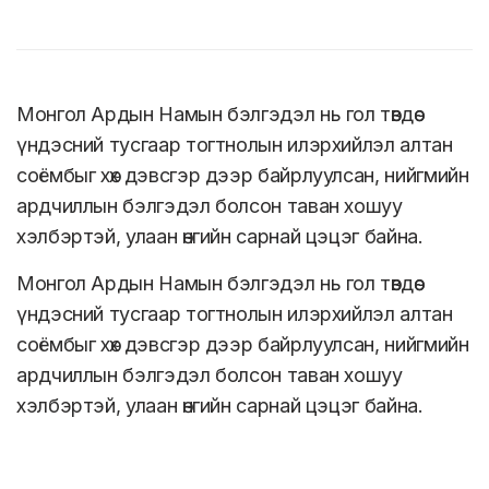
Монгол Ардын Намын бэлгэдэл нь гол төвдөө
үндэсний тусгаар тогтнолын илэрхийлэл алтан
соёмбыг хөх дэвсгэр дээр байрлуулсан, нийгмийн
ардчиллын бэлгэдэл болсон таван хошуу
хэлбэртэй, улаан өнгийн сарнай цэцэг байна.
Монгол Ардын Намын бэлгэдэл нь гол төвдөө
үндэсний тусгаар тогтнолын илэрхийлэл алтан
соёмбыг хөх дэвсгэр дээр байрлуулсан, нийгмийн
ардчиллын бэлгэдэл болсон таван хошуу
хэлбэртэй, улаан өнгийн сарнай цэцэг байна.