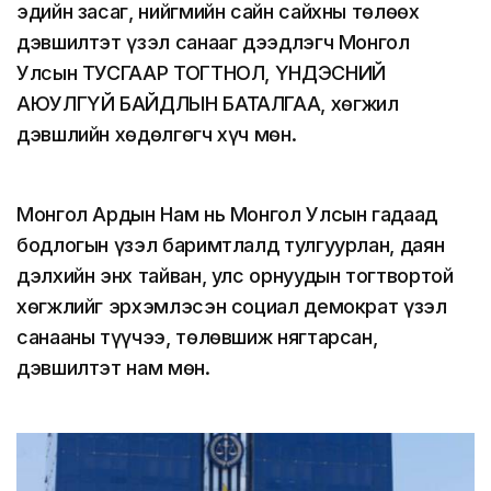
эдийн засаг, нийгмийн сайн сайхны төлөөх
дэвшилтэт үзэл санааг дээдлэгч Монгол
Улсын ТУСГААР ТОГТНОЛ, ҮНДЭСНИЙ
АЮУЛГҮЙ БАЙДЛЫН БАТАЛГАА, хөгжил
дэвшлийн хөдөлгөгч хүч мөн.
Монгол Ардын Нам нь Монгол Улсын гадаад
бодлогын үзэл баримтлалд тулгуурлан, даян
дэлхийн энх тайван, улс орнуудын тогтвортой
хөгжлийг эрхэмлэсэн социал демократ үзэл
санааны түүчээ, төлөвшиж нягтарсан,
дэвшилтэт нам мөн.