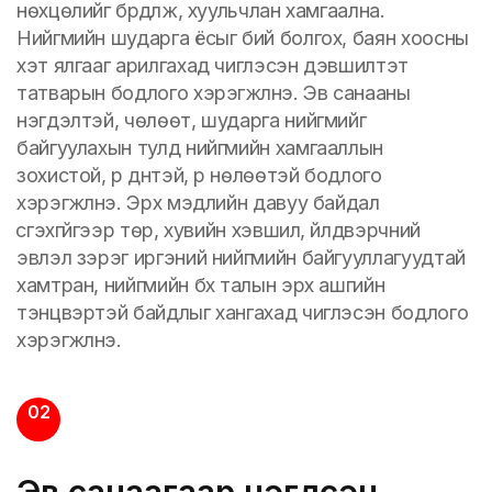
нөхцөлийг бүрдүүлж, хуульчлан хамгаална.
Нийгмийн шударга ёсыг бий болгох, баян хоосны
хэт ялгааг арилгахад чиглэсэн дэвшилтэт
татварын бодлого хэрэгжүүлнэ. Эв санааны
нэгдэлтэй, чөлөөт, шударга нийгмийг
байгуулахын тулд нийгмийн хамгааллын
зохистой, үр дүнтэй, үр нөлөөтэй бодлого
хэрэгжүүлнэ. Эрх мэдлийн давуу байдал
үүсгэхгүйгээр төр, хувийн хэвшил, үйлдвэрчний
эвлэл зэрэг иргэний нийгмийн байгууллагуудтай
хамтран, нийгмийн бүх талын эрх ашгийн
тэнцвэртэй байдлыг хангахад чиглэсэн бодлого
хэрэгжүүлнэ.
02
Эв санаагаар нэгдсэн