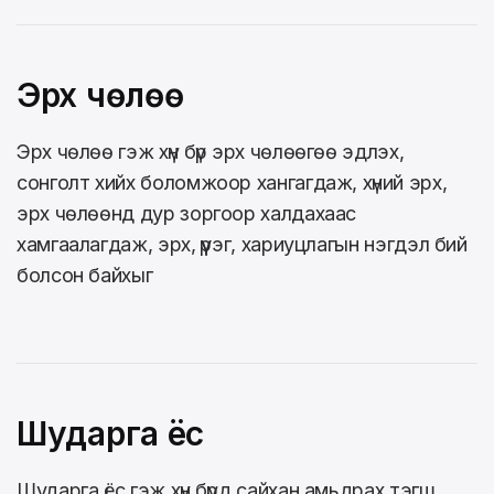
Эрх чөлөө
Эрх чөлөө гэж хүн бүр эрх чөлөөгөө эдлэх,
сонголт хийх боломжоор хангагдаж, хүний эрх,
эрх чөлөөнд дур зоргоор халдахаас
хамгаалагдаж, эрх, үүрэг, хариуцлагын нэгдэл бий
болсон байхыг
Шударга ёс
Шударга ёс гэж хүн бүрд сайхан амьдрах тэгш