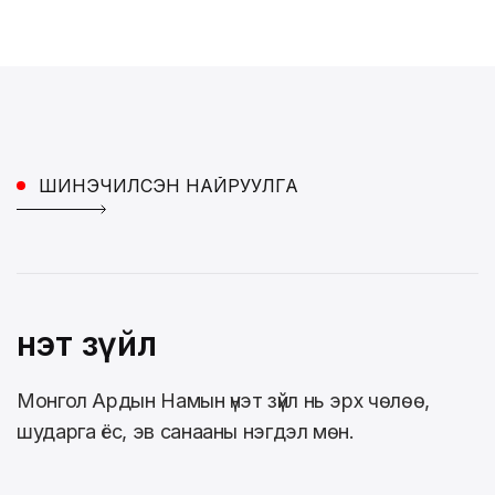
ШИНЭЧИЛСЭН НАЙРУУЛГА
Үнэт зүйл
Монгол Ардын Намын үнэт зүйл нь эрх чөлөө,
шударга ёс, эв санааны нэгдэл мөн.