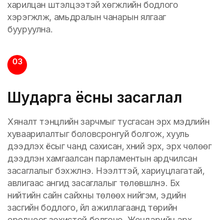
харилцан шүтэлцээтэй хөгжлийн бодлого
хэрэгжүүлж, амьдралын чанарын ялгааг
бууруулна.
03
Шударга ёсны засаглал
Хяналт тэнцлийн зарчмыг тусгасан эрх мэдлийн
хуваарилалтыг боловсронгуй болгож, хууль
дээдлэх ёсыг чанд сахисан, хүний эрх, эрх чөлөөг
дээдлэн хамгаалсан парламентын ардчилсан
засаглалыг бэхжүүлнэ. Нээлттэй, хариуцлагатай,
авлигаас ангид засаглалыг төлөвшүүлнэ. Бүх
нийтийн сайн сайхны төлөөх нийгэм, эдийн
засгийн бодлого, үйл ажиллагаанд төрийн
оролцоог зохистой болгоно. Жендэрийн эрх