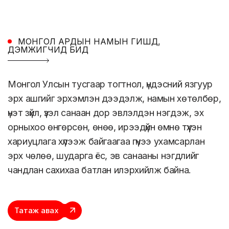
МОНГОЛ АРДЫН НАМЫН ГИШҮҮД,
ДЭМЖИГЧИД БИД
Монгол Улсын тусгаар тогтнол, үндэсний язгуур
эрх ашгийг эрхэмлэн дээдэлж, намын хөтөлбөр,
үнэт зүйл, үзэл санаан дор эвлэлдэн нэгдэж, эх
орныхоо өнгөрсөн, өнөө, ирээдүйн өмнө түүхэн
хариуцлага хүлээж байгаагаа гүнээ ухамсарлан
эрх чөлөө, шударга ёс, эв санааны нэгдлийг
чандлан сахихаа батлан илэрхийлж байна.
Татаж авах