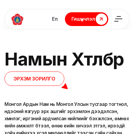
En
Гишүүнчлэл
Гишүүнчлэл
Намын
Хөтөлбөр
ЭРХЭМ ЗОРИЛГО
Монгол Ардын Нам нь Монгол Улсын тусгаар тогтнол,
үндэсний язгуур эрх ашгийг эрхэмлэн дээдэлсэн,
хүмүүнлэг, иргэний ардчилсан нийгмийг бэхжүүлсэн, өмнөх
үеийн амжилт бүтээл, өнөө үеийн хичээл зүтгэл, ирээдүй
хойч үеийнхээ хүсэл мөрөөдлийг тээсэн сайн сайхан