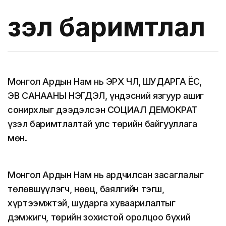
Үзэл баримтлал
Монгол Ардын Нам нь ЭРХ ЧӨЛӨӨ, ШУДАРГА ЁС,
ЭВ САНААНЫ НЭГДЭЛ, үндэсний язгуур ашиг
сонирхлыг дээдэлсэн СОЦИАЛ ДЕМОКРАТ
үзэл баримтлалтай улс төрийн байгууллага
мөн.
Монгол Ардын Нам нь ардчилсан засаглалыг
төлөвшүүлэгч, нөөц, баялгийн тэгш,
хүртээмжтэй, шударга хуваарилалтыг
дэмжигч, төрийн зохистой оролцоо бүхий