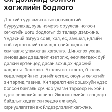
хөгжлийн бодлого
Дэлхийн уур амьсгалын өөрчлөлтийг
бууруулахад хувь нэмрээ оруулсан ногоон
хөгжлийн цогц бодлогыг бүх талаар дэмжинэ.
Үндэсний язгуур соёл, хэл, ёс, заншил, нүүдлийн
соёл иргэншлийн шилдэг өвийг хадгалан,
хамгаалж уламжлан хөгжүүлнэ. Шинжлэх ухаан,
инновацын дэвшлийг нэвтрүүлж, өөрчлөгдөж буй
дэлхий ертөнцөд дасан зохицох үндэсний
чадавхыг бэхжүүлнэ. Бүтээлч сэтгэлгээ, бүтээлч
хөдөлмөрийн үнэ цэнийг өсгөж, оюуны хөгжлийг
эн тэргүүнд тавина. Хүн төрөлхтний оршихуйн үндэс
болсон байгаль орчноо унаган төрхөөр нь хойч
үедээ өвлүүлэхийг зорино. Экосистемийн тэнцвэрт
байдлыг хадгалсан хөдөө аж ахуй,
хариуцлагатай аж үйлдвэрлэлийг хөгжүүлнэ.