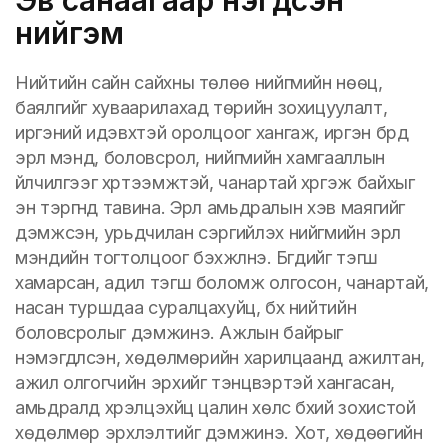
нийгэм
Нийтийн сайн сайхны төлөө нийгмийн нөөц,
баялгийг хуваарилахад төрийн зохицуулалт,
иргэний идэвхтэй оролцоог хангаж, иргэн бүрд
эрүүл мэнд, боловсрол, нийгмийн хамгааллын
үйлчилгээг хүртээмжтэй, чанартай хүргэж байхыг
эн тэргүүнд тавина. Эрүүл амьдралын хэв маягийг
дэмжсэн, урьдчилан сэргийлэх нийгмийн эрүүл
мэндийн тогтолцоог бэхжүүлнэ. Бүгдийг тэгш
хамарсан, адил тэгш боломж олгосон, чанартай,
насан туршдаа суралцахуйц, бүх нийтийн
боловсролыг дэмжинэ. Ажлын байрыг
нэмэгдүүлсэн, хөдөлмөрийн харилцаанд ажилтан,
ажил олгогчийн эрхийг тэнцвэртэй хангасан,
амьдралд хүрэлцэхүйц цалин хөлс бүхий зохистой
хөдөлмөр эрхлэлтийг дэмжинэ. Хот, хөдөөгийн