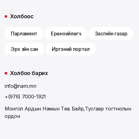
Холбоос
Парламент
Ерөнхийлөгч
Засгийн газар
Эрх зүйн сан
Иргэний портал
Холбоо барих
info@nam.mn
+(976) 7000-1921
Монгол Ардын Намын Төв Байр,Тусгаар тогтнолын
ордон