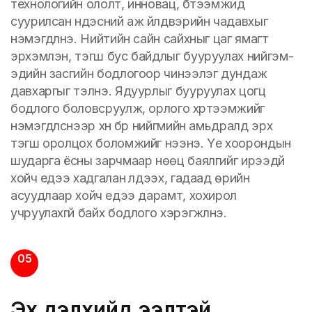
технологийн ололт, инновац, бүтээмжид
суурилсан үндэсний аж үйлдвэрийн чадавхыг
нэмэгдүүлнэ. Нийтийн сайн сайхныг цаг ямагт
эрхэмлэн, тэгш бус байдлыг бууруулах нийгэм-
эдийн засгийн бодлогоор чинээлэг дундаж
давхаргыг тэлнэ. Ядуурлыг бууруулах цогц
бодлого боловсруулж, орлого хүртээмжийг
нэмэгдүүлснээр хүн бүр нийгмийн амьдралд эрх
тэгш оролцох боломжийг нээнэ. Үе хоорондын
шударга ёсны зарчмаар нөөц баялгийг ирээдүй
хойч үедээ хадгалан үлдээх, гадаад өрийн
асуудлаар хойч үедээ дарамт, хохирол
учруулахгүй байх бодлого хэрэгжүүлнэ.
05
Эх дэлхийд ээлтэй