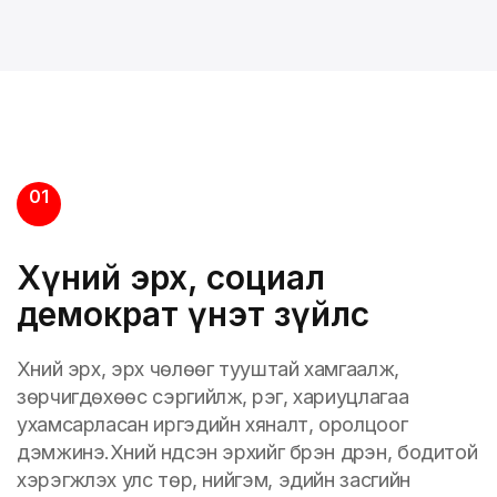
01
Хүний эрх, социал
демократ үнэт зүйлс
Хүний эрх, эрх чөлөөг тууштай хамгаалж,
зөрчигдөхөөс сэргийлж, үүрэг, хариуцлагаа
ухамсарласан иргэдийн хяналт, оролцоог
дэмжинэ.Хүний үндсэн эрхийг бүрэн дүүрэн, бодитой
хэрэгжүүлэх улс төр, нийгэм, эдийн засгийн