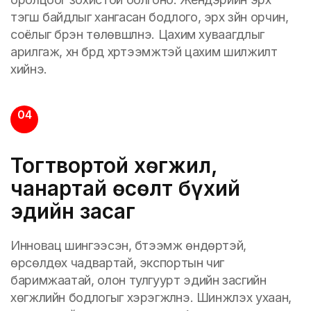
тэгш байдлыг хангасан бодлого, эрх зүйн орчин,
соёлыг бүрэн төлөвшүүлнэ. Цахим хуваагдлыг
арилгаж, хүн бүрд хүртээмжтэй цахим шилжилт
хийнэ.
04
Тогтвортой хөгжил,
чанартай өсөлт бүхий
эдийн засаг
Инновац шингээсэн, бүтээмж өндөртэй,
өрсөлдөх чадвартай, экспортын чиг
баримжаатай, олон тулгуурт эдийн засгийн
хөгжлийн бодлогыг хэрэгжүүлнэ. Шинжлэх ухаан,