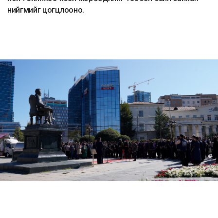
нийгмийг цогцлооно.