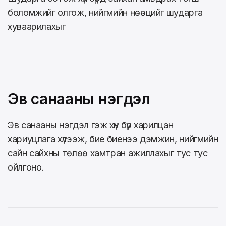
боломжийг олгож, нийгмийн нөөцийг шударга
хуваарилахыг
Эв санааны нэгдэл
Эв санааны нэгдэл гэж хүн бүр харилцан
хариуцлага хүлээж, бие биенээ дэмжин, нийгмийн
сайн сайхны төлөө хамтран ажиллахыг тус тус
ойлгоно.