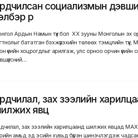
рдчилсан социализмын дэвши
элбэр рүү
нгол Ардын Намын түүх бол ХХ зууны Монголын эх о
гтнолыг бататган бэхжүүлэхийн төлөөх тэмцлийн түүх,
он үеийн хоцрогдлыг арилгаж, улс орноо орчин үеийн
вшүүлсний…
рдчилал, зах зээлийн харилц
илжих явц
дчилал, зах зээлийн харилцаанд шилжих явцад МАХ
рийн амьд эд эсийн хувьд бүрэн шинэчлэгдэж чадса