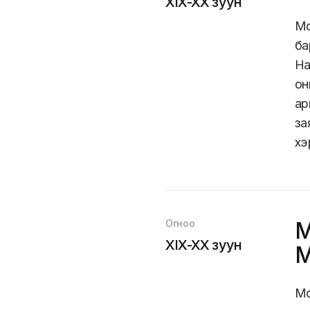
XIX-XX зуун
Мо
ба
На
он
ар
за
хэ
Огноо
М
XIX-XX зуун
М
түү
Мо