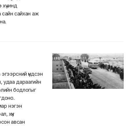
 хүчинд
 сайн сайхан аж
йна.
 эгээрсний үндсэн
, удаа дараагийн
элийн бодлогыг
огдоно.
мар нэгэн
л, хүн
осон авсан