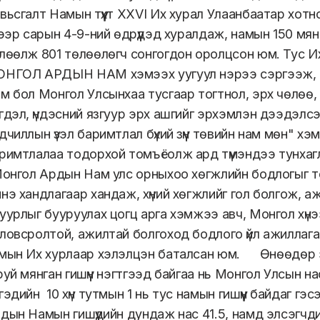
вьсгалт Намын түүхт XXVI Их хурал Улаанбаатар хотн
гээр сарын 4-9-ний өдрүүдэд хуралдаж, намын 150 мянг
лөөлж 801 төлөөлөгч сонгогдон оролцсон юм. Тус И
НГОЛ АРДЫН НАМ хэмээх уугуул нэрээ сэргээж,
м бол Монгол Улсынхаа тусгаар тогтнол, эрх чөлөө, 
гдэл, үндэсний язгуур эрх ашгийг эрхэмлэн дээдэлсэ
дчиллын үзэл баримтлал бүхий зүүн төвийн нам мөн" хэм
римтлалаа тодорхой томъёолж ард түмэндээ тунхаг
нгол Ардын Нам улс орныхоо хөгжлийн бодлогыг 
нэ хандлагаар хандаж, хүний хөгжлийг гол болгож, аж
уурлыг бууруулах цогц арга хэмжээ авч, Монгол хүнээ 
ловсролтой, ажилтай болгоход бодлого үйл ажиллагаа
мын Их хурлаар хэлэлцэн баталсан юм. Өнөөдөр 
руй мянган гишүүн нэгтгээд байгаа нь Монгол Улсын на
гэдийн 10 хүн тутмын 1 нь тус намын гишүүн байдаг гэс
дын Намын гишүүдийн дундаж нас 41.5, намд элсэгчд