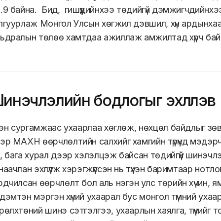
.9 байна. Бид, гишүүдийнхээ төдийгүй дэмжигчдийнхээ
лгуурлаж Монгол Улсын хөгжил дэвшил, хүн ардынхаа
ьдралын төлөө хамтдаа ажиллаж амжилтад хүрч ба
инэчлэлийн бодлогыг эхлүүлэв
үхэн сургамжаас ухаарлаа хөглөж, нөхцөл байдлыг зөв
эр МАХН өөрчлөлтийн салхийг хамгийн түрүүнд мэдэрч
, бага хурал дээр хэлэлцэж байсан төдийгүй шинэчл
наачлан эхлүүлж хэрэгжүүлсэн нь түүхэн баримтаар нотл
дчилсан өөрчлөлт бол аль нэгэн улс төрийн хүчин, я
дэмтэн мэргэн хүний ухаарал бус монгол түмний ухаара
рөлхтөний шинэ сэтгэлгээ, ухаарлын хаялга, түүнийг т