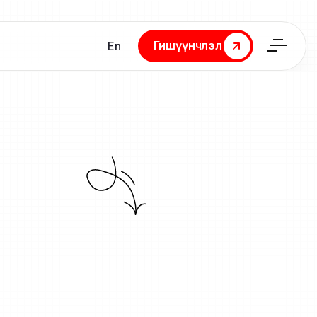
Гишүүнчлэл
En
Гишүүнчлэл