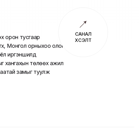
САНАЛ
эх орон тусгаар
ХҮСЭЛТ
үүх, Монгол орныхоо олон
соёл иргэншилд
лыг хангахын төлөөх ажил
ачаатай замыг туулж