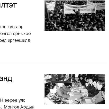
лтэт
рон тусгаар
 Монгол орныхоо
 соёл иргэншилд
аанд
Н өөрөө улс
н. Монгол Ардын