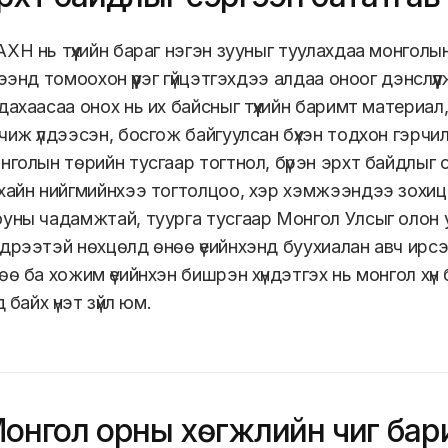
ХН нь түүхийн бараг нэгэн зууныг туулахдаа монголын
рээнд томоохон үүрэг гүйцэтгэхдээ алдаа оноог дэнслүү
дахаасаа онох нь их байсныг түүхийн баримт материал,
чиж үлдээсэн, босгож байгуулсан бүхэн тодхон гэрч
нголын төрийн тусгаар тогтнол, бүрэн эрхт байдлыг 
хайн нийгмийнхээ тогтолцоо, хэр хэмжээндээ зохицс
уны чадамжтай, туурга тусгаар Монгол Улсыг олон 
дрээтэй нөхцөлд өнөө үеийнхэнд буухиалан авч ирсэн 
өө ба хожим үеийнхэн бишрэн хүндэтгэх нь монгол хүн 
нд байх үнэт зүйл юм.
онгол орны хөгжлийн чиг ба