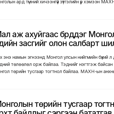
нголын ард түмний хичээнгүй зүтгэлийн үр хэмээн МАХН
ал аж ахуйгаас бүрддэг Монго
дийн засгийг олон салбарт шил
х энэ намын эгнээнд Монгол улсын нийгмийн бүхий л
дний төлөөлөл орж байлаа. Тэднийг нэгтгэж байсан ц
нгол төрийн тусгаар тогтнол байлаа. МАХН-ын анхны
онголын төрийн тусгаар тогтно
рхт байдлыг сэргээн бататгав