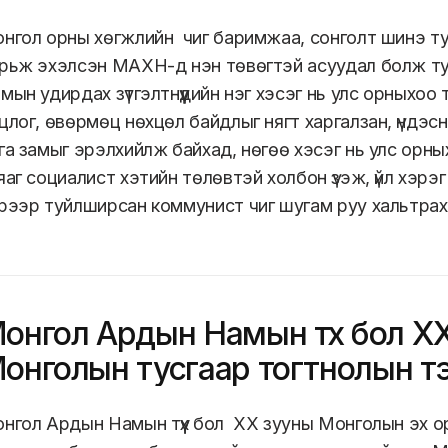
нгол орны хөгжлийн чиг баримжаа, сонголт шинэ т
рьж эхэлсэн МАХН-д нэн төвөгтэй асуудал болж ту
мын удирдах зүтгэлтнүүдийн нэг хэсэг нь улс орныхоо т
цлог, өвөрмөц нөхцөл байдлыг нягт харгалзан, үндэсн
га замыг эрэлхийлж байхад, нөгөө хэсэг нь улс орн
яаг социалист хэтийн төлөвтэй холбон үзэж, үйл хэрэг
рээр туйлширсан коммунист чиг шугам руу хальтрах
онгол Ардын Намын түүх бол Х
онголын тусгаар тогтнолын т
х
нгол Ардын Намын түүх бол ХХ зууны Монголын эх о