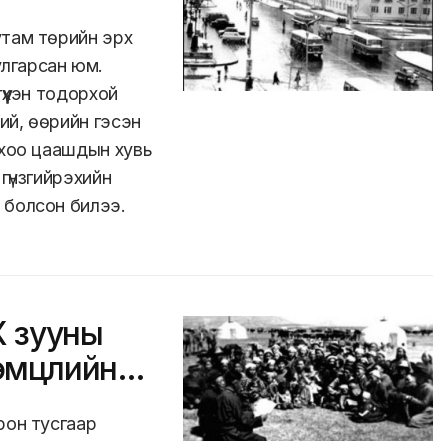
утам төрийн эрх
лгарсан юм.
үүхэн тодорхой
ий, өөрийн гэсэн
ыхоо цаашдын хувь
 гүнзгийрэхийн
 болсон билээ.
Х зууны
эмцлийн
рон тусгаар