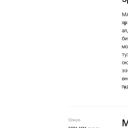
МА
хү
ал
би
мо
ту
ою
ээ
өн
гү
Огноо
М