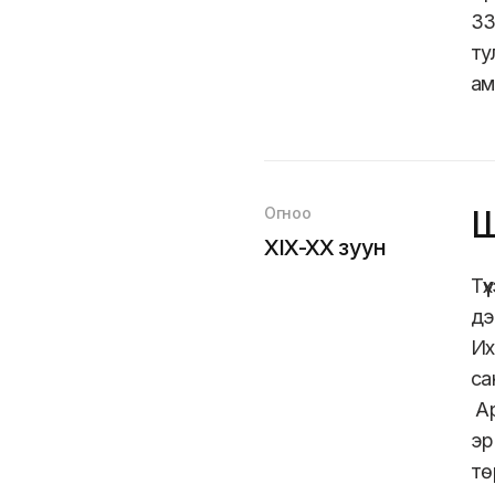
33
ту
ам
Огноо
Ш
XIX-XX зуун
Тү
дэ
Их
са
Ар
эр
тө