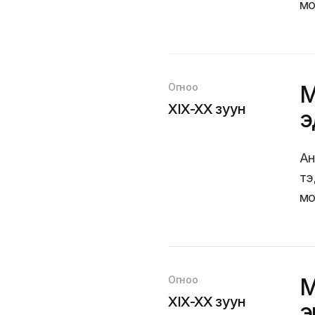
мо
Огноо
М
XIX-XX зуун
э
Ан
тэ
мо
Огноо
М
XIX-XX зуун
э