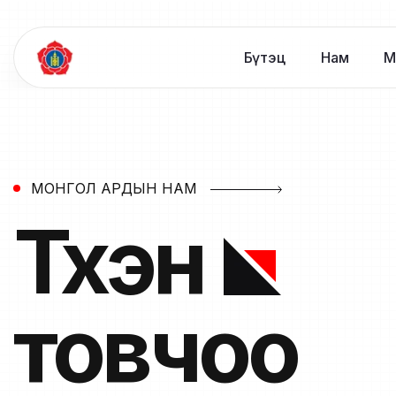
Бүтэц
Нам
М
МОНГОЛ АРДЫН НАМ
Түүхэн
товчоо