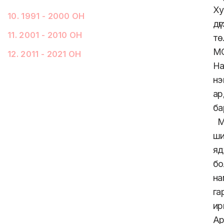
Ху
10
.
1991 - 2000 ОН
дү
11
.
2001 - 2010 ОН
тө
МО
12
.
2011 - 2021 ОН
На
нэ
ар
ба
Мо
ши
яд
бо
на
га
ир
Ар