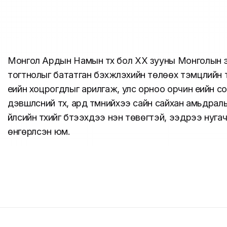
Монгол Ардын Намын түүх бол ХХ зууны Монголын 
тогтнолыг бататган бэхжүүлэхийн төлөөх тэмцлийн т
үеийн хоцрогдлыг арилгаж, улс орноо орчин үеийн 
дэвшүүлсний түүх, ард түмнийхээ сайн сайхан амьдра
үйлсийн түүхийг бүтээхдээ нэн төвөгтэй, ээдрээ нуг
өнгөрүүлсэн юм.