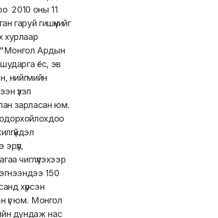
оо 2010 оны 11
ан гаруй гишүүнийг
х хурлаар
 "Монгол Ардын
шударга ёс, эв
н, нийгмийн
ээн үзэл
лан зарласан юм.
тодорхойлохдоо
илгүйдэл
эрүүл,
гаа чиглүүлэхээр
эгнээндээ 150
санд хүрсэн
эн үг юм. Монгол
ийн дундаж нас