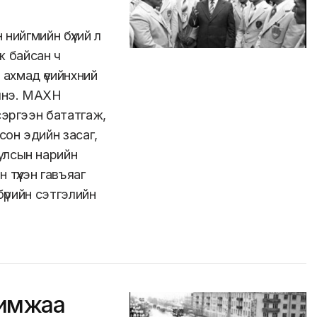
 нийгмийн бүхий л
лж байсан ч
 ахмад үеийнхний
илнэ. МАХН
сэргээн бататгаж,
он эдийн засаг,
улсын нарийн
түүхэн гавъяаг
бүрийн сэтгэлийн
римжаа