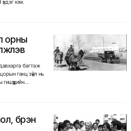
 үздэг юм.
л орны
жүүлэв
 давхарга багтаж
орын ганц зүйл нь
 гишүүдийн…
л, бүрэн