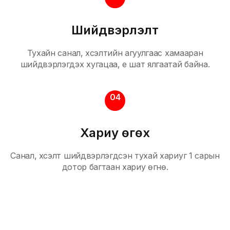
Шийдвэрлэлт
Тухайн санал, хүсэлтийн агуулгаас хамааран
шийдвэрлэгдэх хугацаа, үе шат ялгаатай байна.
04
Хариу өгөх
Санал, хүсэлт шийдвэрлэгдсэн тухай хариуг 1 сарын
дотор багтаан хариу өгнө.