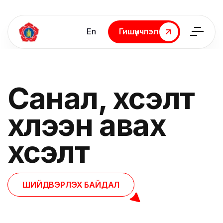
En
Гишүүнчлэл
Гишүүнчлэл
Санал, хүсэлт
хүлээн авах
хүсэлт
ШИЙДВЭРЛЭХ БАЙДАЛ