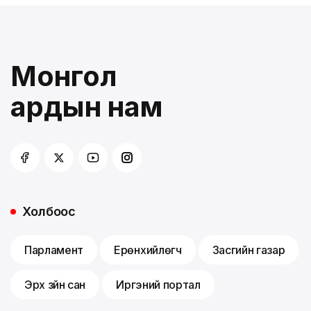
Монгол
ардын нам
Холбоос
Парламент
Ерөнхийлөгч
Засгийн газар
Эрх зүйн сан
Иргэний портал