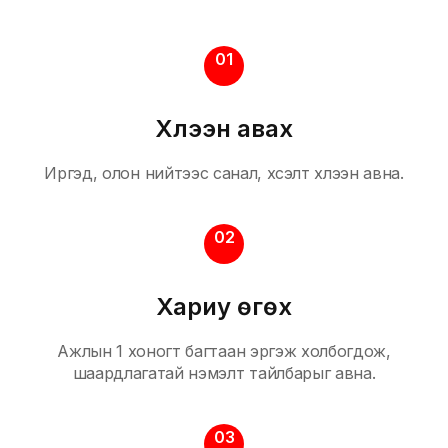
01
Хүлээн авах
Иргэд, олон нийтээс санал, хүсэлт хүлээн авна.
02
Хариу өгөх
Ажлын 1 хоногт багтаан эргэж холбогдож,
шаардлагатай нэмэлт тайлбарыг авна.
03