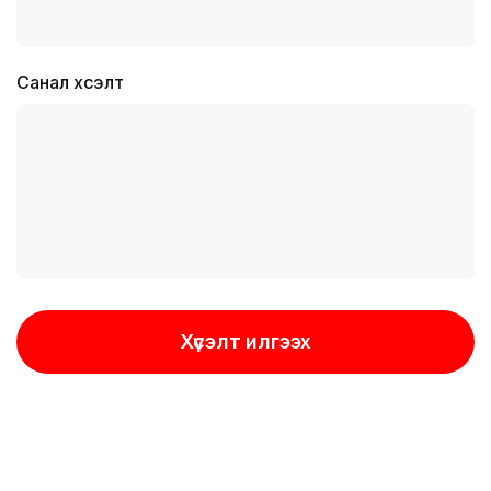
Санал хүсэлт
Хүсэлт илгээх
Хүсэлт илгээх